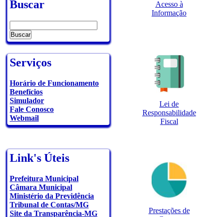
Buscar
Acesso à
Informação
Serviços
Horário de Funcionamento
Benefícios
Simulador
Lei de
Fale Conosco
Responsabilidade
Webmail
Fiscal
Link's Úteis
Prefeitura Municipal
Câmara Municipal
Ministério da Previdência
Tribunal de Contas/MG
Prestações de
Site da Transparência-MG