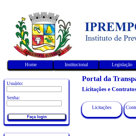
Home
Institucional
Legislação
Portal da Transp
Usuário:
Licitações e Contrato
Senha:
Licitações
Contr
Faça login